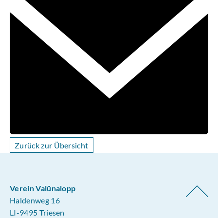
Zurück zur Übersicht
Verein Valünalopp
Haldenweg 16
LI-9495 Triesen